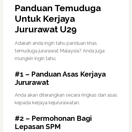
Panduan Temuduga
Untuk Kerjaya
Jururawat U29
Adakah anda ingin tahu panduan khas
temuduga jururawat Malaysia? Anda juga
mungkin ingin tahu;
#1 – Panduan Asas Kerjaya
Jururawat
Anda akan diterangkan secara ringkas dan asas
kepada kerjaya kejururawatan.
#2 – Permohonan Bagi
Lepasan SPM