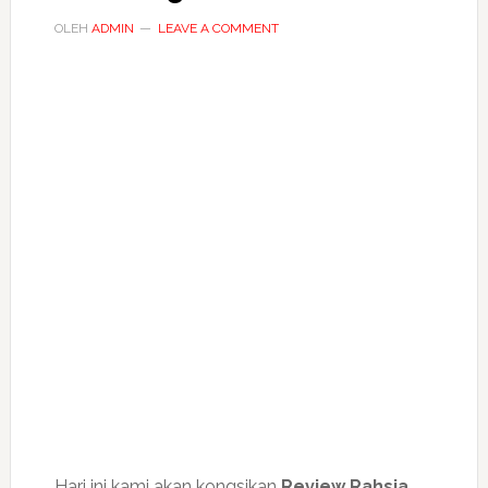
OLEH
ADMIN
LEAVE A COMMENT
Hari ini kami akan kongsikan
Review Rahsia