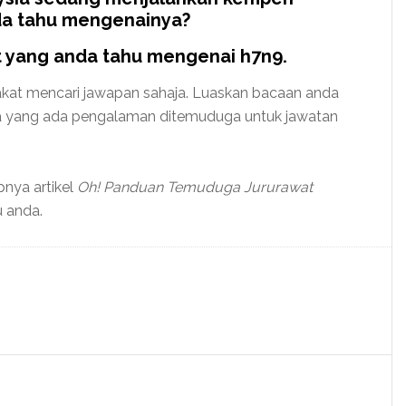
da tahu mengenainya?
t yang anda tahu mengenai h7n9.
takat mencari jawapan sahaja. Luaskan bacaan anda
eka yang ada pengalaman ditemuduga untuk jawatan
pnya artikel
Oh! Panduan Temuduga Jururawat
u anda.