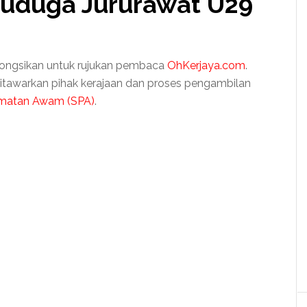
uduga Jururawat U29
kongsikan untuk rujukan pembaca
OhKerjaya.com
.
 ditawarkan pihak kerajaan dan proses pengambilan
dmatan Awam (SPA)
.