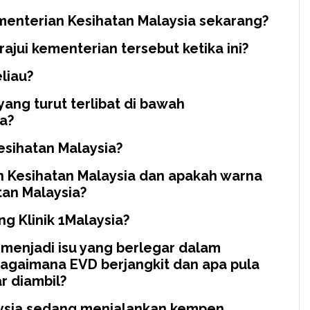
menterian Kesihatan Malaysia sekarang?
ajui kementerian tersebut ketika ini?
liau?
yang turut terlibat di bawah
a?
esihatan Malaysia?
n Kesihatan Malaysia dan apakah warna
tan Malaysia?
g Klinik 1Malaysia?
D menjadi isu yang berlegar dalam
 bagaimana EVD berjangkit dan apa pula
r diambil?
aysia sedang menjalankan kempen