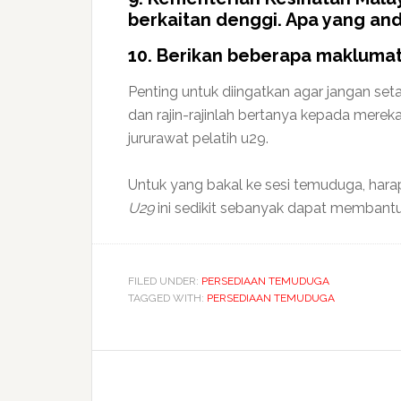
berkaitan denggi. Apa yang an
10. Berikan beberapa makluma
Penting untuk diingatkan agar jangan se
dan rajin-rajinlah bertanya kepada mer
jururawat pelatih u29.
Untuk yang bakal ke sesi temuduga, hara
U29
ini sedikit sebanyak dapat membant
FILED UNDER:
PERSEDIAAN TEMUDUGA
TAGGED WITH:
PERSEDIAAN TEMUDUGA