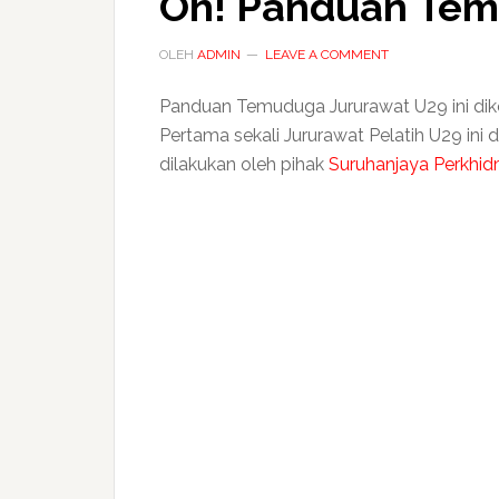
Oh! Panduan Tem
OLEH
ADMIN
LEAVE A COMMENT
Panduan Temuduga Jururawat U29 ini di
Pertama sekali Jururawat Pelatih U29 ini
dilakukan oleh pihak
Suruhanjaya Perkhi